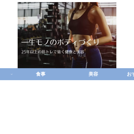
食事
美容
お