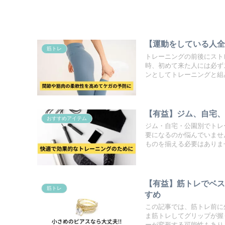
【運動をしている人
筋トレ
トレーニングの前後にスト
時、初めて来た人には必ず
ンとしてトレーニングと組
【有益】ジム、自宅、
おすすめアイテム
ジム・自宅・公園別でトレ
要になるのか悩んでいませ
ものを揃える必要はありま
【有益】筋トレでベス
筋トレ
すめ
この記事では、筋トレ前に
ま筋トレしてグリップが握