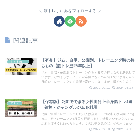
筋トレまにあをフォローする
関連記事
【有益】ジム、自宅、公園別、トレーニング時の持
おすすめアイテム
ちもの【筋トレ歴25年以上】
ジム・自宅・公園別でトレーニングをする時の持ちものを解説して
います。どのようなアイテムが必要になるのか悩んでいませんか？
目的やトレーニングする場所で変わってきますが、最初から多くの
ものを揃える必要はありません。筋トレ経験25年以上。
2022.09.11
2024.06.23
【保存版】公園でできる女性向け上半身筋トレ4選
筋トレ
– 鉄棒・ジャングルジムを利用
公園で自重トレーニングしたい人は必見！この記事では公園ででき
る上半身トレーニング4種目を解説します。鉄棒とジャングルジム
があればすぐに始められます。この記事を読めば、その人に合った
負荷のかけ方もわかります。筋トレ歴25年以上の経験あり。
2022.09.18
2024.09.11