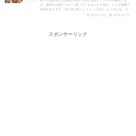
筋トレ効果を出す最後の1回が大切な理由とメンタルを解説しま
す。最後の1回がつらいと感じていませんか？実は、とても重要で
意味があります。次に同じ筋トレメニューをやったときには、ギリ
ギリできるように変化しているはず。筋トレ歴25年以上が伝授し
2022.11.01
2024.06.23
ます。
スポンサーリンク