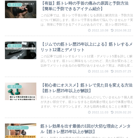
【有益】筋トレ時の手首の痛みの原因と予防方法
筋トレ
【簡単に予防できるアイテム紹介】
この記事では、筋トレで手首が痛くなる原因と解消方法・予防方法
について解説します。筋トレで手首を痛めて悩んでいませんか？実
は、簡単に予防できるアイテムがあるのです。筋トレ歴25年以上
で、両手首を痛めた経験あり。
2022.10.08
2024.08.22
【ジムでの筋トレ歴25年以上による】筋トレするメ
筋トレ
リット12選とデメリット
この記事では筋トレするメリット12選・デメリット5選を詳しく解
説しています。筋トレに興味をもったけれど、見た目が変わること
以外でメリットがあるのか疑問がありませんか？実は、内面も変わ
るのです。筋トレ歴25年以上の経験あり。
2022.11.08
2025.07.25
【初心者にオススメ】筋トレで見た目を変える方法
筋トレ
【筋トレ歴25年以上が解説】
筋トレしたのに体重が増えて落ち込んだりしていませんか？個人差
が大きい部分です。筋トレをすると筋肉量が増えるので体重が増え
ますが、サイズダウンします。大きな筋肉を鍛えることと体重では
ないところに注目して継続する大切さを解説します。
2022.11.03
2026.02.20
筋トレ効果を出す最後の1回が大切な理由とメンタ
フリーウェイトトレーニング
ル【筋トレ歴25年以上が解説】