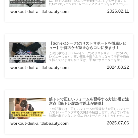
は、筋トレ歴25年以上で一番長持ちしてリピート買いし
たSchiek(シーク)のトレーニンググローブをレビューしま
す。手にマメができないことはもちろん、実はパフォーマ
2026.02.11
workout-diet-alittlebeauty.com
ンスアップにつながります。
【Schiek(シーク)のリストサポートを徹底レビ
ュー】手首のケガ防止ならコレに決まり！
この記事では、Schiek(シーク)のリストサポートについて
レビューします。重い重量を扱うようになって手首を痛め
て悩んでいませんか？実は、手首にサポーターを巻くこと
で保護をして安定的にトレーニングができるのです。筋ト
2024.08.22
workout-diet-alittlebeauty.com
レ歴25年以上あり。
筋トレで正しいフォームを習得する方法5選と注
意点【筋トレ歴25年以上が解説】
この記事では、正しいフォームの習得方法や正しいフォー
ムでトレーニングする大切さを解説します。続けていても
効果が出ていないと悩んでいませんか？もしかしたら、フ
ォームに問題があるのかも知れません。ジムのマシンエリ
2025.07.06
workout-diet-alittlebeauty.com
アで指導経験あり。