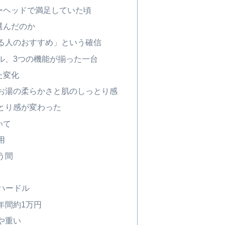
ーヘッドで満足していた頃
選んだのか
る人のおすすめ」という確信
ル、3つの機能が揃った一台
た変化
お湯の柔らかさと肌のしっとり感
とり感が変わった
いて
用
う間
のハードル
年間約1万円
や重い