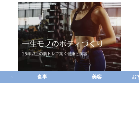
食事
美容
お