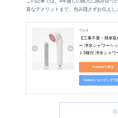
この記事では、4年越しの購入に踏み切っ
直なデメリットまで、包み隠さずお伝えし
ウルオ
【工事不要・簡単取付
ー 浄水シャワーヘ
ト3種付 浄水シャワ
Amazonで見る
Yahoo!ショッピングで
目