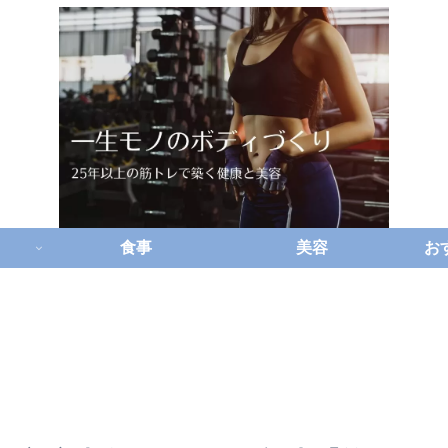
食事
美容
お