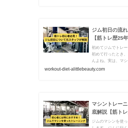
ジム初日の流れ
【筋トレ歴25
初めてジムでトレー
初めて行ったとき、
んよね。実は、マシ
す。マシンエリアで
workout-diet-alittlebeauty.com
マシントレーニ
底解説【筋トレ
ジムのマシンを使っ
します。ジムに行く