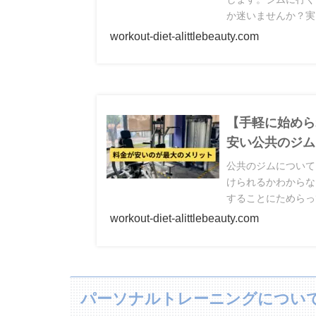
か迷いませんか？実
めなんです。筋トレ
workout-diet-alittlebeauty.com
【手軽に始めら
安い公共のジム
公共のジムについて
けられるかわからな
することにためらっ
てみては。様々なジ
workout-diet-alittlebeauty.com
パーソナルトレーニングについ