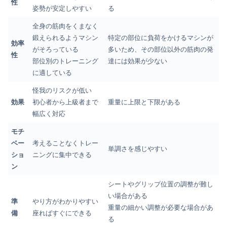
性
姿勢が安定しやすい
る
全身の筋肉をくまなく
鍛えられるようマシン
特定の部位に負荷をかけるマシンが
効率
がそろっている
多いため、その部位以外の筋肉の発
性
部位別のトレーニング
達には効果が少ない
に適している
怪我のリスクが低い
効果
初心者から上級者まで
重量に上限と下限がある
幅広く対応
モチ
ベー
考えることなくトレー
単調さを感じやすい
ショ
ニングに集中できる
ン
シートやグリップ位置の調整が難し
い場合がある
準
やり方がわかりやすい
重量の細かい調整が必要な場合があ
備
座ればすぐにできる
る